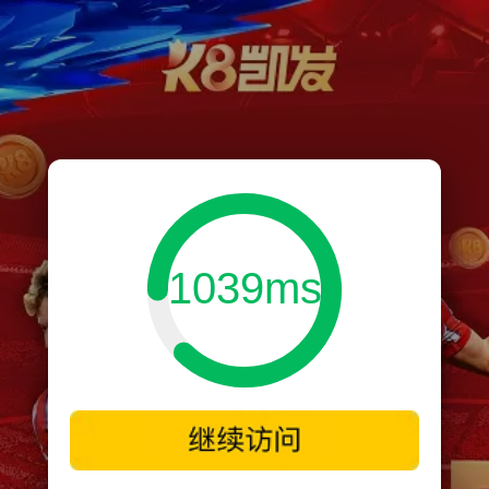
1039ms