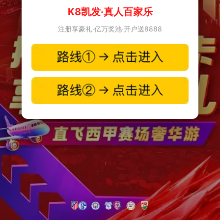
K8凯发·真人百家乐
注册享豪礼·亿万奖池·开户送8888