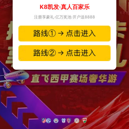
K8凯发·真人百家乐
注册享豪礼·亿万奖池·开户送8888